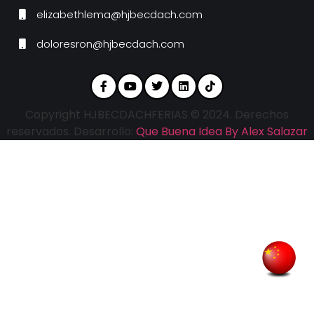
elizabethlema@hjbecdach.com
doloresron@hjbecdach.com
Copyright HJBECDACHFERIAS © 2024. Derechos
reservados. Desarrollo:
Que Buena Idea By Alex Salazar