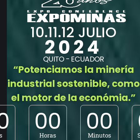
10.11.12 JULIO
2024
QUITO - ECUADOR
“Potenciamos la minería
industrial sostenible, como
el motor de la económia.”
0
00
00
s
Horas
Minutos