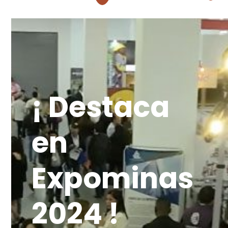
¡ Destaca
en
Expominas
2024 !